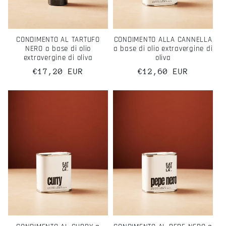
CONDIMENTO AL TARTUFO
CONDIMENTO ALLA CANNELLA
NERO a base di olio
a base di olio extravergine di
extravergine di oliva
oliva
Prezzo
€17,20 EUR
Prezzo
€12,60 EUR
di
di
listino
listino