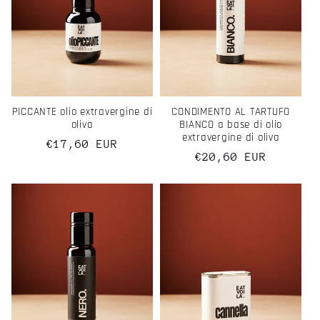
i
o
n
PICCANTE olio extravergine di
CONDIMENTO AL TARTUFO
e
oliva
BIANCO a base di olio
extravergine di oliva
Prezzo
€17,60 EUR
:
Prezzo
€20,60 EUR
di
di
listino
listino