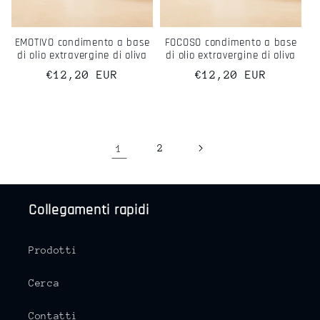
EMOTIVO condimento a base
FOCOSO condimento a base
di olio extravergine di oliva
di olio extravergine di oliva
Prezzo
€12,20 EUR
Prezzo
€12,20 EUR
di
di
listino
listino
1
2
Collegamenti rapidi
Prodotti
Cerca
Contatti