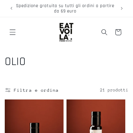
Vai
Spedizione gratuita su tutti gli ordini a partire
direttamente
da 69 euro
ai contenuti
Carrello
C
OLIO
o
l
Filtra e ordina
21 prodotti
l
e
z