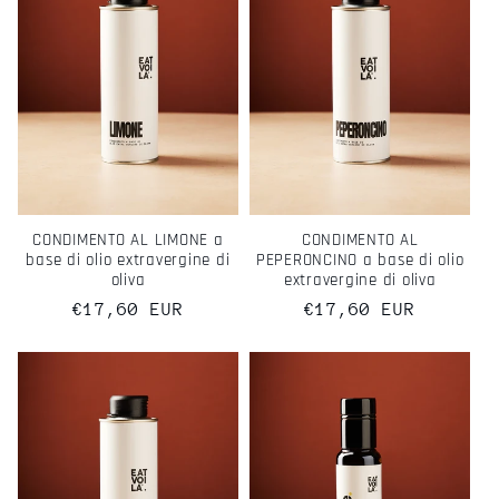
CONDIMENTO AL LIMONE a
CONDIMENTO AL
base di olio extravergine di
PEPERONCINO a base di olio
oliva
extravergine di oliva
Prezzo
€17,60 EUR
Prezzo
€17,60 EUR
di
di
listino
listino