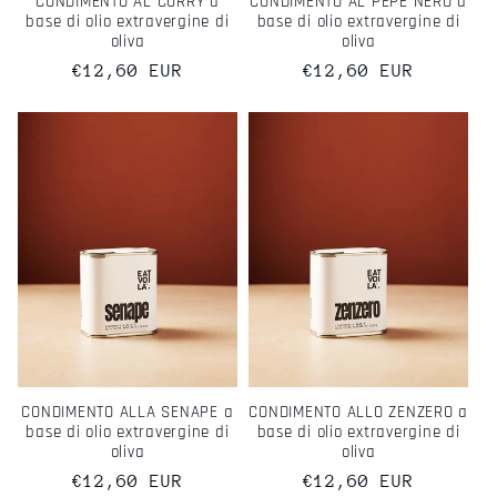
CONDIMENTO AL CURRY a
CONDIMENTO AL PEPE NERO a
base di olio extravergine di
base di olio extravergine di
oliva
oliva
Prezzo
€12,60 EUR
Prezzo
€12,60 EUR
di
di
listino
listino
CONDIMENTO ALLA SENAPE a
CONDIMENTO ALLO ZENZERO a
base di olio extravergine di
base di olio extravergine di
oliva
oliva
Prezzo
€12,60 EUR
Prezzo
€12,60 EUR