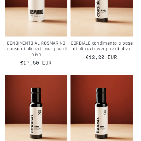
CONDIMENTO AL ROSMARINO
CORDIALE condimento a base
a base di olio extravergine di
di olio extravergine di oliva
oliva
Prezzo
€12,20 EUR
Prezzo
€17,60 EUR
di
di
listino
listino