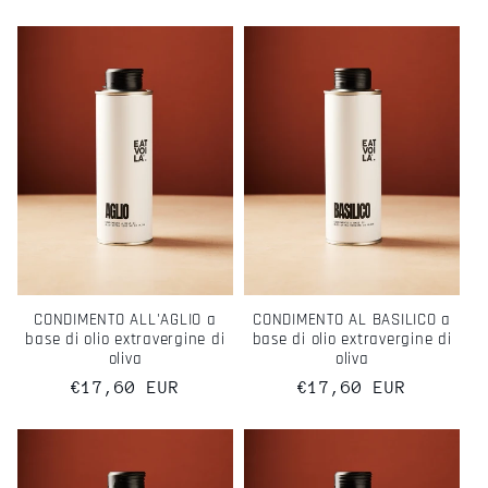
di
di
listino
listino
CONDIMENTO ALL'AGLIO a
CONDIMENTO AL BASILICO a
base di olio extravergine di
base di olio extravergine di
oliva
oliva
Prezzo
€17,60 EUR
Prezzo
€17,60 EUR
di
di
listino
listino